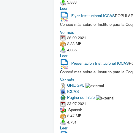
5,883
Leer
Flyer Institucional ICCAS
POPULA
Conocé más sobre el Instituto para la Coo
Ver más
28-09-2021
2.33 MB
4,335
Leer
Presentación Institucional ICCAS
P
Conocé más sobre el Instituto para la Coo
Ver más
GNU/GPL
ICCAS
Página de Inicio
23-07-2021
Spanish
2.47 MB
4,731
Leer