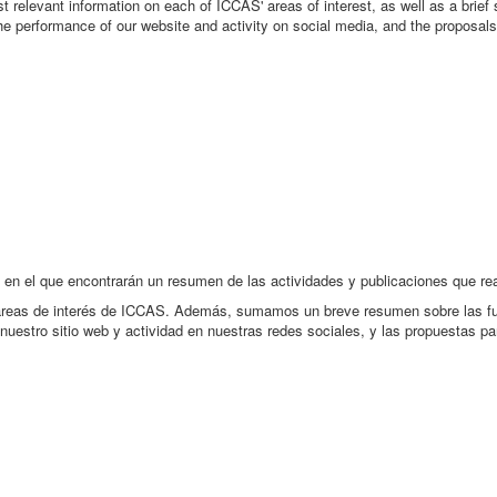
t relevant information on each of ICCAS' areas of interest, as well as a brie
, the performance of our website and activity on social media, and the proposal
en el que encontrarán un resumen de las actividades y publicaciones que re
 áreas de interés de ICCAS. Además, sumamos un breve resumen sobre las fuen
nuestro sitio web y actividad en nuestras redes sociales, y las propuestas pa