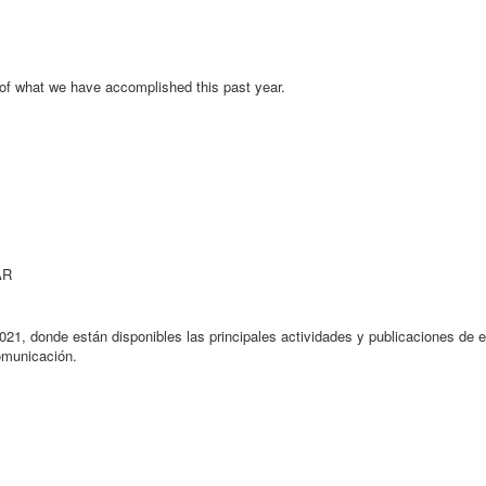
f what we have accomplished this past year.
AR
1, donde están disponibles las principales actividades y publicaciones de 
omunicación.