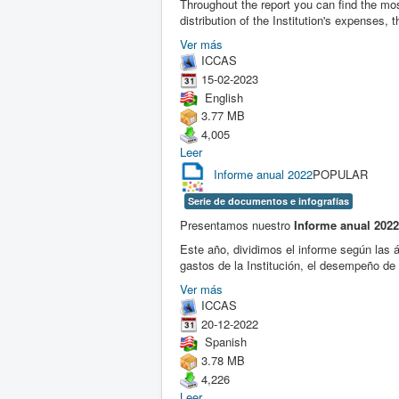
Throughout the report you can find the mos
distribution of the Institution's expenses
Ver más
ICCAS
15-02-2023
English
3.77 MB
4,005
Leer
Informe anual 2022
POPULAR
Serie de documentos e infografías
Presentamos nuestro
Informe anual 2022
Este año, dividimos el informe según las
gastos de la Institución, el desempeño de 
Ver más
ICCAS
20-12-2022
Spanish
3.78 MB
4,226
Leer