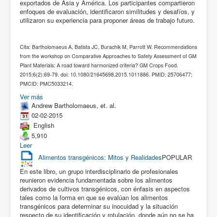
exportados de Asia y América. Los participantes compartieron
enfoques de evaluación, identificaron similitudes y desafíos, y
utilizaron su experiencia para proponer áreas de trabajo futuro.
Cita: Bartholomaeus A, Batista JC, Burachik M, Parrott W. Recommendations
from the workshop on Comparative Approaches to Safety Assessment of GM
Plant Materials: A road toward harmonized criteria? GM Crops Food.
2015;6(2):69-79. doi: 10.1080/21645698.2015.1011886. PMID: 25706477;
PMCID: PMC5033214.
Ver más
Andrew Bartholomaeus, et. al.
02-02-2015
English
5,910
Leer
Alimentos transgénicos: Mitos y Realidades
POPULAR
En este libro, un grupo interdisciplinario de profesionales
reunieron evidencia fundamentada sobre los alimentos
derivados de cultivos transgénicos, con énfasis en aspectos
tales como la forma en que se evalúan los alimentos
transgénicos para determinar su inocuidad y la situación
respecto de su identificación y rotulación, donde aún no se ha