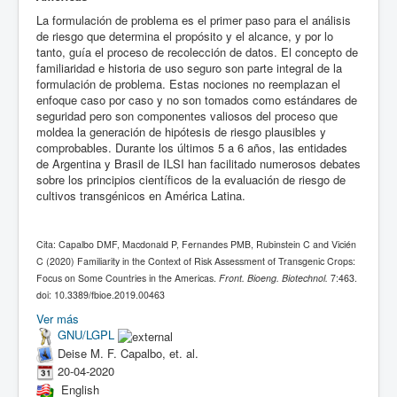
La formulación de problema es el primer paso para el análisis
de riesgo que determina el propósito y el alcance, y por lo
tanto, guía el proceso de recolección de datos. El concepto de
familiaridad e historia de uso seguro son parte integral de la
formulación de problema. Estas nociones no reemplazan el
enfoque caso por caso y no son tomados como estándares de
seguridad pero son componentes valiosos del proceso que
moldea la generación de hipótesis de riesgo plausibles y
comprobables. Durante los últimos 5 a 6 años, las entidades
de Argentina y Brasil de ILSI han facilitado numerosos debates
sobre los principios científicos de la evaluación de riesgo de
cultivos transgénicos en América Latina.
Cita: Capalbo DMF, Macdonald P, Fernandes PMB, Rubinstein C and Vicién
C (2020) Familiarity in the Context of Risk Assessment of Transgenic Crops:
Focus on Some Countries in the Americas.
Front. Bioeng. Biotechnol.
7:463.
doi: 10.3389/fbioe.2019.00463
Ver más
GNU/LGPL
Deise M. F. Capalbo, et. al.
20-04-2020
English