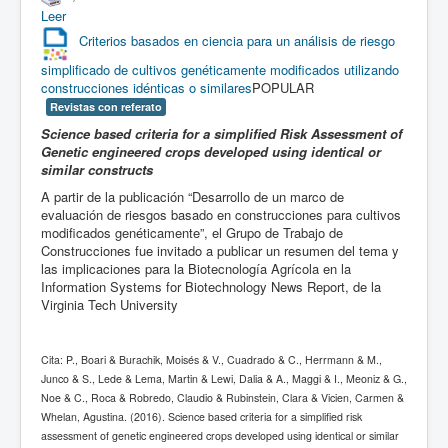
Leer
Criterios basados en ciencia para un análisis de riesgo
simplificado de cultivos genéticamente modificados utilizando
construcciones idénticas o similares
POPULAR
Revistas con referato
Science based criteria for a simplified Risk Assessment of
Genetic engineered crops developed using identical or
similar constructs
A partir de la publicación “Desarrollo de un marco de
evaluación de riesgos basado en construcciones para cultivos
modificados genéticamente”, el Grupo de Trabajo de
Construcciones fue invitado a publicar un resumen del tema y
las implicaciones para la Biotecnología Agrícola en la
Information Systems for Biotechnology News Report, de la
Virginia Tech University
Cita: P., Boari & Burachik, Moisés & V., Cuadrado & C., Herrmann & M.,
Junco & S., Lede & Lema, Martin & Lewi, Dalia & A., Maggi & I., Meoniz & G.,
Noe & C., Roca & Robredo, Claudio & Rubinstein, Clara & Vicien, Carmen &
Whelan, Agustina. (2016). Science based criteria for a simplified risk
assessment of genetic engineered crops developed using identical or similar