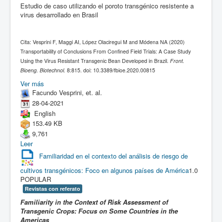
Estudio de caso utilizando el poroto transgénico resistente a
virus desarrollado en Brasil
Cita: Vesprini F, Maggi AI, López Olaciregui M and Módena NA (2020)
Transportability of Conclusions From Confined Field Trials: A Case Study
Using the Virus Resistant Transgenic Bean Developed in Brazil.
Front.
Bioeng. Biotechnol.
8:815. doi: 10.3389/fbioe.2020.00815
Ver más
Facundo Vesprini, et. al.
28-04-2021
English
153.49 KB
9,761
Leer
Familiaridad en el contexto del análisis de riesgo de
cultivos transgénicos: Foco en algunos países de América
1.0
POPULAR
Revistas con referato
Familiarity in the Context of Risk Assessment of
Transgenic Crops: Focus on Some Countries in the
Americas