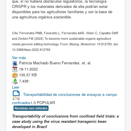
que, si no hubiera obstáculos regulatorios, la tecnología
CRISPR y los materiales derivados de ella podrían estar
disponibles para los agricultores familiares y ser la base de
una agricultura orgánica sostenible.
Cita: Fernandes PMB, Favaratto L, Fernandes AAR, Vicien C, Capalbo DMF
and Zerbini FM (2022) To become more sustainable organic agriculture
needs genome editing technology.
Front. Bioeng. Biotechnol.
10:912793. doi:
10.3389/fbioe.2022.912793
Ver más
Patricia Machado Bueno Fernandes, et. al.
18-11-2022
135.57 KB
7,438
Leer
Transportabilidad de conclusiones de ensayos a campo
confinados
1.0
POPULAR
Revistas con referato
Transportability of conclusions from confined field trials: a
case study using the virus resistant transgenic bean
developed in Brazil