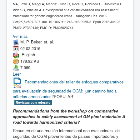
MA, Lewi D, Maggi A, Meoniz I, Noé G, Roca C, Robredo C, Rubinstein C,
Vicien C, Whelan A. Development of a construct-based risk assessment
framework for genetic engineered crops. Transgenic Res. 2016
Oct;25(5):597-607. doi: 10.1007/s11248-016-9955-3. Epub 2016 Jun 23.
PMID: 27339146; PMCID: PMC5023744.
Ver más
M. P. Beker, et. al.
02-02-2016
English
179.82 KB
7,989
Leer
Recomendaciones del taller de enfoques comparativos
para evaluación de seguridad de OGM: ¿un camino hacia
criterios armonizados?
POPULAR
Revistas con referato
Recommendations from the workshop on comparative
approaches to safety assessment of GM plant materials: A
road towards harmonized criteria?
Resumen de una reunión internacional con evaluadores
de
seguridad de OGM provenientes de países importadores y