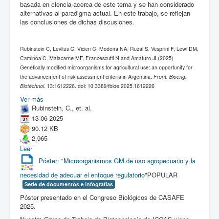
basada en ciencia acerca de este tema y se han considerado
alternativas al paradigma actual. En este trabajo, se reflejan
las conclusiones de dichas discusiones.
Rubinstein C, Levitus G, Vicien C, Modena NA, Ruzal S, Vesprini F, Lewi DM,
Caminoa C, Malacarne MF, Francescutti N and Amaturo JI (2025)
Genetically modified microorganisms for agricultural use: an opportunity for
the advancement of risk assessment criteria in Argentina.
Front. Bioeng.
Biotechnol.
13:1612226. doi: 10.3389/fbioe.2025.1612226
Ver más
Rubinstein, C., et. al.
13-06-2025
90.12 KB
2,965
Leer
Póster: "Microorganismos GM de uso agropecuario y la
necesidad de adecuar el enfoque regulatorio"
POPULAR
Serie de documentos e infografías
Póster presentado en el Congreso Biológicos de CASAFE
2025.