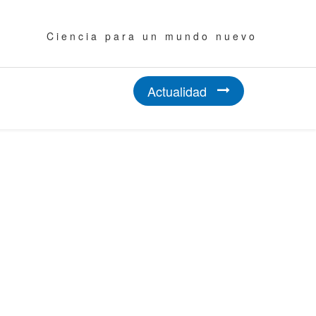
C i e n c i a p a r a u n m u n d o n u e v o
Actualidad