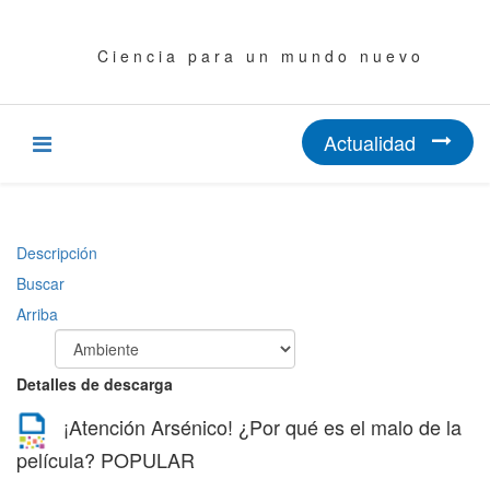
C i e n c i a p a r a u n m u n d o n u e v o
Actualidad
Descripción
Buscar
Arriba
Detalles de descarga
¡Atención Arsénico! ¿Por qué es el malo de la
película?
POPULAR