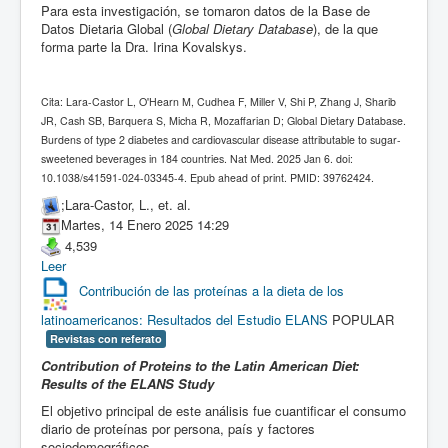
Para esta investigación, se tomaron datos de la Base de
Datos Dietaria Global (
Global Dietary Database
), de la que
forma parte la Dra. Irina Kovalskys.
Cita: Lara-Castor L, O'Hearn M, Cudhea F, Miller V, Shi P, Zhang J, Sharib
JR, Cash SB, Barquera S, Micha R, Mozaffarian D; Global Dietary Database.
Burdens of type 2 diabetes and cardiovascular disease attributable to sugar-
sweetened beverages in 184 countries. Nat Med. 2025 Jan 6. doi:
10.1038/s41591-024-03345-4. Epub ahead of print. PMID: 39762424.
;Lara-Castor, L., et. al.
Martes, 14 Enero 2025 14:29
4,539
Leer
Contribución de las proteínas a la dieta de los
latinoamericanos: Resultados del Estudio ELANS
POPULAR
Revistas con referato
Contribution of Proteins to the Latin American Diet:
Results of the ELANS Study
El objetivo principal de este análisis fue cuantificar el consumo
diario de proteínas por persona, país y factores
sociodemográficos.