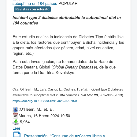
subóptima en 184 países
POPULAR
Revistas con referato
Incident type 2 diabetes attributable to suboptimal diet in
184 countries
Este estudio analiza la incidencia de Diabetes Tipo 2 atribuible
a la dieta, los factores que contribuyen a dicha incidencia y los
grupos más afectados (por género, edad, nivel educativo,
región, etc.)
Para esta investigación, se tomaron datos de la Base de
Datos Dietaria Global (
Global Dietary Database
), de la que
forma parte la Dra. Irina Kovalskys.
Cita: O’Hearn, M., Lara-Castor, L., Cudhea, F.
et al.
Incident type 2 diabetes
attributable to suboptimal diet in 184 countries.
Nat Med
29
, 982–995 (2023).
https://doi.org/10.1038/s41591-023-02278-8
;O’Hearn, M., et. al.
Martes, 16 Enero 2024 10:50
5,964
Leer
Presentación: "Consumo de azúcares libres y