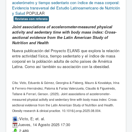
acelerómetro y tiempo sedentario con índice de masa corporal:
Evidencia transversal del Estudio Latinoamericano de Nutrición
y Salud
POPULAR
Revistas con referato
Joint associations of accelerometer-measured physical
activity and sedentary time with body mass index: Cross-
sectional evidence from the Latin American Study of
Nutrition and Health
Nueva publicación del Proyecto ELANS que explora la relación
entre actividad física, tiempo sedentario y el índice de masa
corporal en la población adulta de ocho países de América
Latina. Como así también su asociación con la obesidad.
Cita: Victo, Eduardo & Gómez, Georgina & Fisberg, Mauro & Kovalskys, Irina
& Ferrero-Hernández, Paloma & Farias Valenzuela, Claudio & Figueiredo,
Tatiane & Ferrari, Gerson. (2025). Joint associations of accelerometer-
measured physical activity and sedentary time with body mass index: Cross-
sectional evidence from the Latin American Study of Nutrition and Health.
Obesity research & clinical practice. 10.1016/j.orcp.2025.08.004.
;Victo, E; et. al.
Jueves, 14 Agosto 2025 17:30
2,489