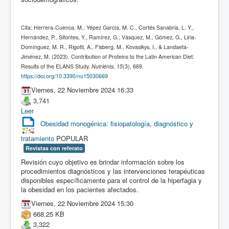
Cita: Herrera-Cuenca, M., Yépez García, M. C., Cortés Sanabria, L. Y.,
Hernández, P., Sifontes, Y., Ramírez, G., Vásquez, M., Gómez, G., Liria-
Domínguez, M. R., Rigotti, A., Fisberg, M., Kovaslkys, I., & Landaeta-
Jiménez, M. (2023). Contribution of Proteins to the Latin American Diet:
Results of the ELANS Study.
Nutrients
,
15
(3), 669.
https://doi.org/10.3390/nu15030669
Viernes, 22 Noviembre 2024 16:33
3,741
Leer
Obesidad monogénica: fisiopatología, diagnóstico y
tratamiento
POPULAR
Revistas con referato
Revisión cuyo objetivo es brindar información sobre los
procedimientos diagnósticos y las intervenciones terapéuticas
disponibles específicamente para el control de la hiperfagia y
la obesidad en los pacientes afectados.
Viernes, 22 Noviembre 2024 15:30
668.25 KB
3,322