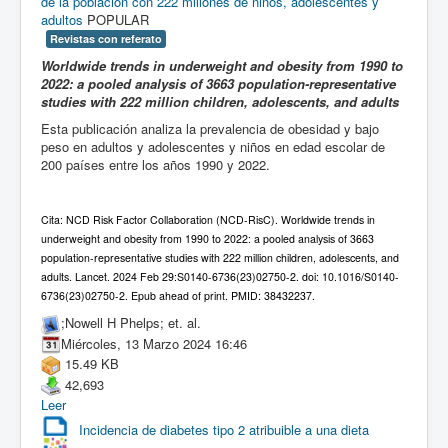
de la población con 222 millones de niños, adolescentes y
adultos
POPULAR
Revistas con referato
Worldwide trends in underweight and obesity from 1990 to
2022: a pooled analysis of 3663 population-representative
studies with 222 million children, adolescents, and adults
Esta publicación analiza la prevalencia de obesidad y bajo
peso en adultos y adolescentes y niños en edad escolar de
200 países entre los años 1990 y 2022.
Cita: NCD Risk Factor Collaboration (NCD-RisC). Worldwide trends in
underweight and obesity from 1990 to 2022: a pooled analysis of 3663
population-representative studies with 222 million children, adolescents, and
adults. Lancet. 2024 Feb 29:S0140-6736(23)02750-2. doi: 10.1016/S0140-
6736(23)02750-2. Epub ahead of print. PMID: 38432237.
;Nowell H Phelps; et. al.
Miércoles, 13 Marzo 2024 16:46
15.49 KB
42,693
Leer
Incidencia de diabetes tipo 2 atribuible a una dieta